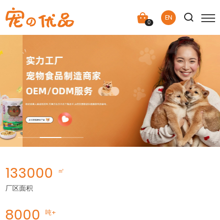
EN
0
133000
㎡
厂区面积
8000
吨+